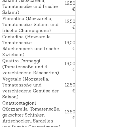
Salami (Mozzarella,
12,50
Tomatensoße und frische
€
Salami)
Florentina (Mozzarella,
12,50
Tomatensoße, Salami und
€
frische Champignons)
Contadina (Mozzarella,
Tomatensoße,
13,00
Räucherspeck und frische
€
Zwiebeln)
Quattro Formaggi
13,00
(Tomatensoße und 4
€
verschiedene Käsesorten)
Vegetale (Mozzarella,
Tomatensoße und
12,50
verschiedene Gemüse der
€
Saison)
Quattrostagioni
(Mozzarella, Tomatensoße,
13,50
gekochter Schinken,
€
Artischocken, Sardellen
und frische Champignons)