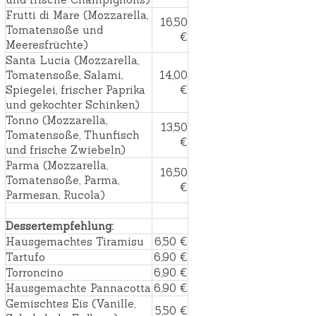
Frutti di Mare (Mozzarella,
16,50
Tomatensoße und
€
Meeresfrüchte)
Santa Lucia (Mozzarella,
Tomatensoße, Salami,
14,00
Spiegelei, frischer Paprika
€
und gekochter Schinken)
Tonno (Mozzarella,
13,50
Tomatensoße, Thunfisch
€
und frische Zwiebeln)
Parma (Mozzarella,
16,50
Tomatensoße, Parma,
€
Parmesan, Rucola)
Dessertempfehlung:
Hausgemachtes Tiramisu
6,50 €
Tartufo
6,90 €
Torroncino
6,90 €
Hausgemachte Pannacotta
6,90 €
Gemischtes Eis (Vanille,
5,50 €