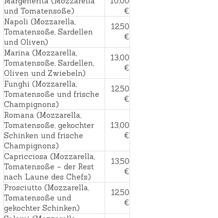
Margeherita (Mozzarella
10,00
und Tomatensoße)
€
Napoli (Mozzarella,
12,50
Tomatensoße, Sardellen
€
und Oliven)
Marina (Mozzarella,
13,00
Tomatensoße, Sardellen,
€
Oliven und Zwiebeln)
Funghi (Mozzarella,
12,50
Tomatensoße und frische
€
Champignons)
Romana (Mozzarella,
Tomatensoße, gekochter
13,00
Schinken und frische
€
Champignons)
Capricciosa (Mozzarella,
13,50
Tomatensoße – der Rest
€
nach Laune des Chefs)
Prosciutto (Mozzarella,
12,50
Tomatensoße und
€
gekochter Schinken)