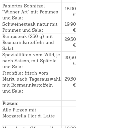
Paniertes Schnitzel
18,90
"Wiener Art" mit Pommes
€
und Salat
Schweinesteak natur mit
19,90
Pommes und Salat
€
Rumpsteak (250 g) mit
29,50
Rosmarinkartoffeln und
€
Salat
Spezialitäten vom Wild, je
29,50
nach Saison, mit Spätzle
€
und Salat
Fischfilet frisch vom
Markt, nach Tagesauswahl,
29,50
mit Rosmarinkartoffeln
€
und Salat
Pizzen:
Alle Pizzen mit
Mozzarella Fior di Latte