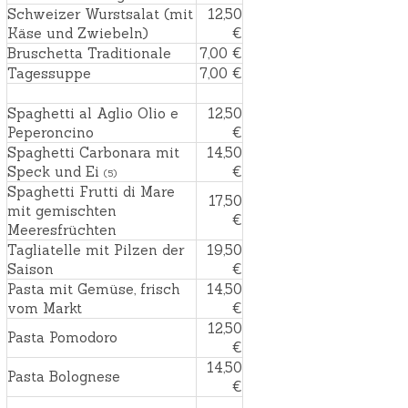
Schweizer Wurstsalat (mit
12,50
Käse und Zwiebeln)
€
Bruschetta Traditionale
7,00 €
Tagessuppe
7,00 €
Spaghetti al Aglio Olio e
12,50
Peperoncino
€
Spaghetti Carbonara mit
14,50
Speck und Ei
€
(5)
Spaghetti Frutti di Mare
17,50
mit gemischten
€
Meeresfrüchten
Tagliatelle mit Pilzen der
19,50
Saison
€
Pasta mit Gemüse, frisch
14,50
vom Markt
€
12,50
Pasta Pomodoro
€
14,50
Pasta Bolognese
€