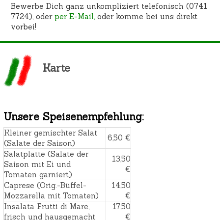
Bewerbe Dich ganz unkompliziert telefonisch (0741
7724), oder
per E-Mail,
oder komme bei uns direkt
vorbei!
Karte
Unsere Speisenempfehlung:
Kleiner gemischter Salat
6,50 €
(Salate der Saison)
Salatplatte (Salate der
13,50
Saison mit Ei und
€
Tomaten garniert)
Caprese (Orig.-Büffel-
14,50
Mozzarella mit Tomaten)
€
Insalata Frutti di Mare,
17,50
frisch und hausgemacht
€